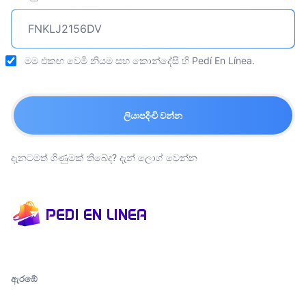
මම එකඟ වෙමි
නියම සහ කොන්දේසි
හි Pedí En Línea.
ලියාපදිංචි වන්න
දැනටමත් ගිණුමක් තිබේද?
දැන් ලොග් වෙන්න
ඇරඹේ