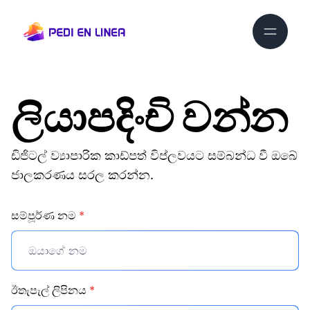
ලියාපදිංචි වන්න
ඩිජිටල් ව්‍යාපාරික කාඩ්පත් විප්ලවයට සම්බන්ධ වී ඔබේ
ජාලකරණය සරල කරන්න.
සම්පූර්ණ නම
*
ඊතැපැල් ලිපිනය
*