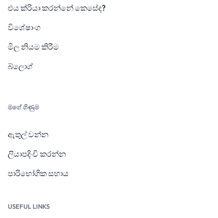
එය ක්රියා කරන්නේ කෙසේද?
විශේෂාංග
මිල නියම කිරීම
බ්ලොග්
මගේ ගිණුම
ඇතුල් වන්න
ලියාපදිංචි කරන්න
පාරිභෝගික සහාය
USEFUL LINKS