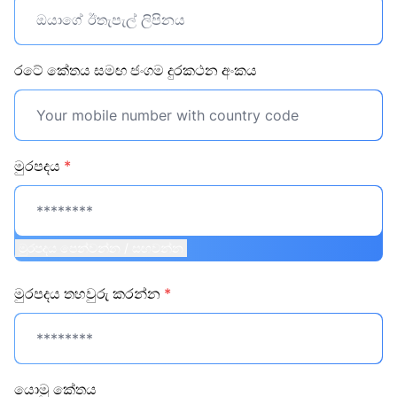
රටේ කේතය සමඟ ජංගම දුරකථන අංකය
මුරපදය
*
මුරපදය පෙන්වන්න / සඟවන්න
මුරපදය තහවුරු කරන්න
*
යොමු කේතය