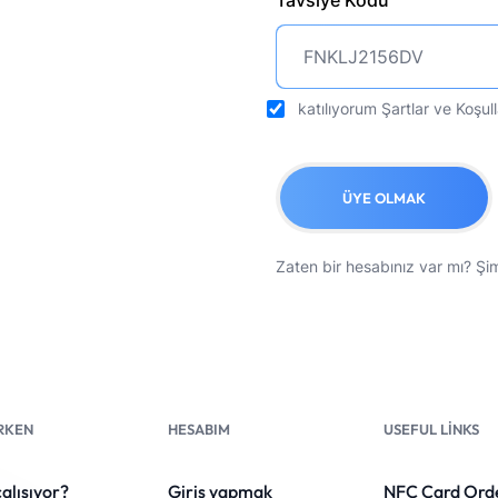
Tavsiye Kodu
katılıyorum
Şartlar ve Koşull
ÜYE OLMAK
Zaten bir hesabınız var mı?
Şim
RKEN
HESABIM
USEFUL LINKS
çalışıyor?
Giriş yapmak
NFC Card Ord