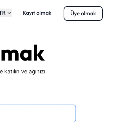
TR
Kayıt olmak
Üye olmak
lmak
e katılın ve ağınızı