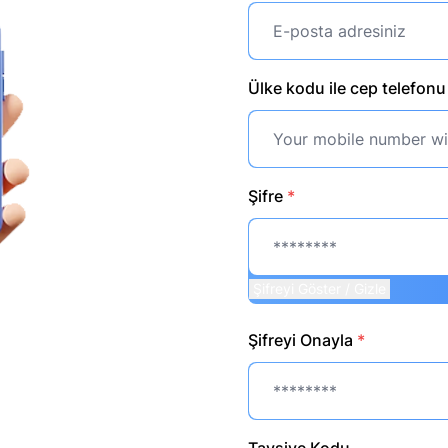
Ülke kodu ile cep telefon
Şifre
*
Şifreyi Göster / Gizle
Şifreyi Onayla
*